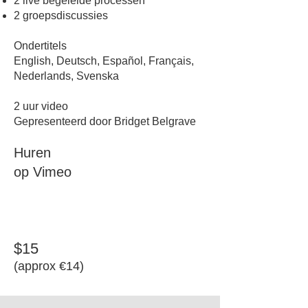
2 live begeleide processen
2 groepsdiscussies
Ondertitels
English, Deutsch, Español, Français,
Nederlands, Svenska
2 uur video
Gepresenteerd door Bridget Belgrave
Huren
op Vimeo
$15
​(approx €14)