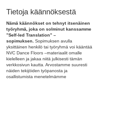
Tietoja käännöksestä
Nämä käännökset on tehnyt itsenäinen
työryhmä, joka on solminut kanssamme
”Self-led Translation” –
sopimuksen.
Sopimuksen avulla
yksittäinen henkilö tai työryhmä voi kääntää
NVC Dance Floors –materiaalit omalle
kielelleen ja jakaa niitä julkisesti tämän
verkkosivun kautta. Arvostamme suuresti
näiden tekijöiden työpanosta ja
osallistumista menetelmämme
levittämiseen.
Kehitimme itsenäisen käännöksen
vaihtoehdon
jotta voimme edistää Dance
Floors –menetelmän käyttöä
mahdollisimman monilla eri kielillä siitä
huolimatta, että emme itse pysty tukemaan
vahvistetun käännöksen (Official
Translation) tekemistä kaikille niistä.
Vahvistetut käännökset ovat usein