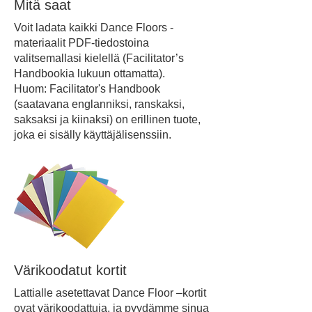
Mitä saat
Voit ladata kaikki Dance Floors -
materiaalit PDF-tiedostoina
valitsemallasi kielellä (Facilitator’s
Handbookia lukuun ottamatta).
Huom: Facilitator's Handbook
(saatavana englanniksi, ranskaksi,
saksaksi ja kiinaksi) on erillinen tuote,
joka ei sisälly käyttäjälisenssiin.
Värikoodatut kortit
Lattialle asetettavat Dance Floor –kortit
ovat värikoodattuja, ja pyydämme sinua