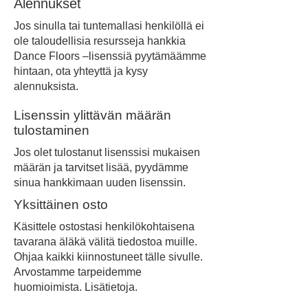
Alennukset
Jos sinulla tai tuntemallasi henkilöllä ei
ole taloudellisia resursseja hankkia
Dance Floors –lisenssiä pyytämäämme
hintaan, ota yhteyttä ja kysy
alennuksista.
Lisenssin ylittävän määrän
tulostaminen
Jos olet tulostanut lisenssisi mukaisen
määrän ja tarvitset lisää, pyydämme
sinua hankkimaan uuden lisenssin.
Yksittäinen osto
Käsittele ostostasi henkilökohtaisena
tavarana äläkä välitä tiedostoa muille.
Ohjaa kaikki kiinnostuneet tälle sivulle.
Arvostamme tarpeidemme
huomioimista. Lisätietoja.