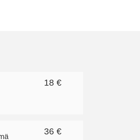
18 €
36 €
hmä