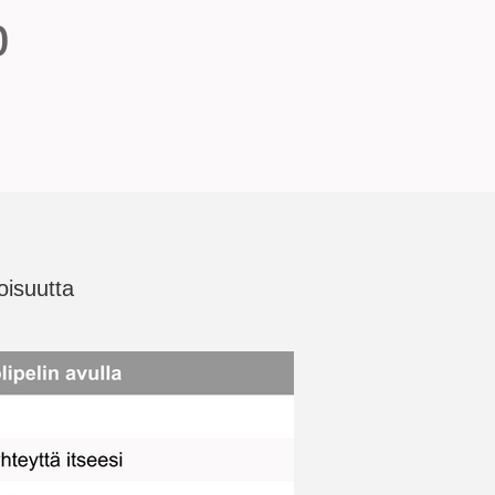
p
oisuutta