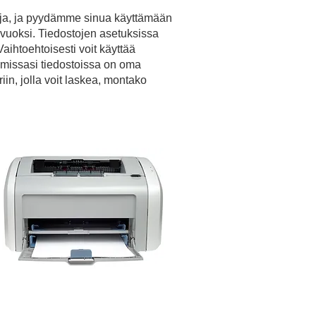
ttuja, ja pyydämme sinua käyttämään
uoksi. Tiedostojen asetuksissa
 Vaihtoehtoisesti voit käyttää
taamissasi tiedostoissa on oma
iin, jolla voit laskea, montako