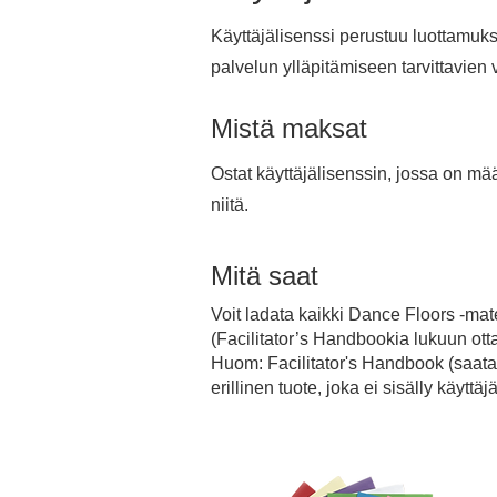
Käyttäjälisenssi perustuu luottamuk
palvelun ylläpitämiseen tarvittavien
Mistä maksat
Ostat käyttäjälisenssin, jossa on mää
niitä.
Mitä saat
Voit ladata kaikki Dance Floors -mate
(Facilitator’s Handbookia lukuun ott
Huom: Facilitator's Handbook (saatav
erillinen tuote, joka ei sisälly käyttäj