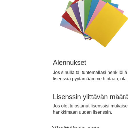
Alennukset
Jos sinulla tai tuntemallasi henkilöll
lisenssiä pyytämäämme hintaan, ota y
Lisenssin ylittävän määr
Jos olet tulostanut lisenssisi mukais
hankkimaan uuden lisenssin.