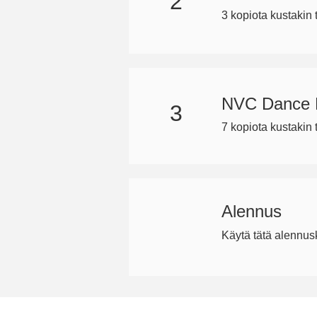
2
3 kopiota kustakin
NVC Dance F
3
7 kopiota kustakin
Alennus
Käytä tätä alennusk