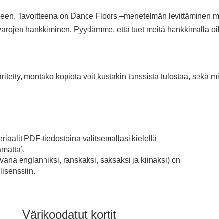
seen. Tavoitteena on Dance Floors –menetelmän levittäminen m
 varojen hankkiminen. Pyydämme, että tuet meitä hankkimalla oi
ritetty, montako kopiota voit kustakin tanssista tulostaa, sekä mi
riaalit PDF-tiedostoina valitsemallasi kielellä
amatta).
ana englanniksi, ranskaksi, saksaksi ja kiinaksi) on
älisenssiin.
Värikoodatut kortit