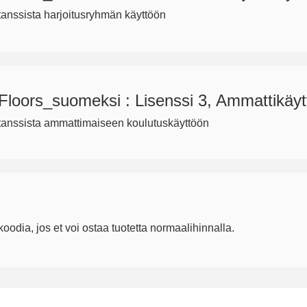
 tanssista harjoitusryhmän käyttöön
loors_suomeksi : Lisenssi 3, Ammattikäyt
 tanssista ammattimaiseen koulutuskäyttöön
oodia, jos et voi ostaa tuotetta normaalihinnalla.