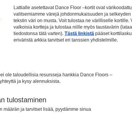
Lattialle asetettavat Dance Floor –kortit ovat värikooda
valitsemiamme värejä johdonmukaisuuden ja selkeyden v
tekstin väri on musta. Voit tulostaa ne värilliselle kortille.
valkoisia kortteja ja tulostaa niille myös taustavärin (la
tiedostonsa tätä varten).
Tästä linkistä
pääset korttilaskur
eriväristä arkkia tarvitset eri tanssien yhdistelmille.
ä ei ole taloudellisia resursseja hankkia Dance Floors –
hteyttä ja kysy alennuksista.
än tulostaminen
en määrän ja tarvitset lisää, pyydämme sinua