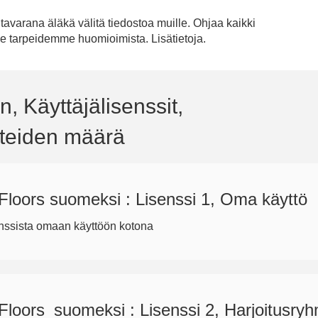
tavarana äläkä välitä tiedostoa muille. Ohjaa kaikki
me tarpeidemme huomioimista. Lisätietoja.
n, Käyttäjälisenssit,
osteiden määrä
loors suomeksi : Lisenssi 1, Oma käyttö
anssista omaan käyttöön kotona
loors_suomeksi : Lisenssi 2, Harjoitusry