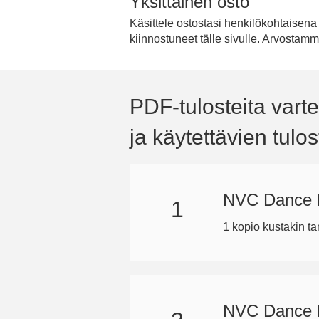
Yksittäinen osto
Käsittele ostostasi henkilökohtaisena 
kiinnostuneet tälle sivulle. Arvostam
PDF-tulosteita varte
ja käytettävien tul
NVC Dance F
1
1 kopio kustakin t
NVC Dance F